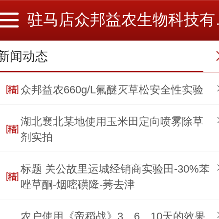
驻马店
新闻动态
众邦益农660g/L氟醚灭草松安全性实验
湖北襄北某地使用玉米田定向喷雾除草
剂实拍
标题 关公故里运城经销商实验田-30%苯
唑草酮-烟嘧磺隆-莠去津
农户使用《帝稻战》3、6、10天的效果